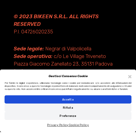
© 2023 BIKEEN S.R.L. ALL RIGHTS
RESERVED
P.I. 04726020235
Sede legale:
Negrar di Valpolicella
Sede operativa:
c/o Le Village Triveneto
Piazza Giacomo Zanellato 23, 35131 Padova
(PD)
×
Gestisci Consenso Cookie
Per fornire le migliori esperienze, utilizziamo tecnologie come i cookie per memorizzare e/o accedere alle informazioni del
dispositivo. Il consenso a queste tecnologie ci permetterà di elaborare dati come il comportamento di navigazione o ID unici
Design by KF ADV
su questo sito. Non acconsentire o ritirare il consenso può influire negativamente su alcune caratteristiche e funzioni.
Development by Italix.net
Accetta
Rifiuta
Preferenze
Privacy Policy
Cookie Policy