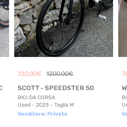
720.00
€
1200.00
€
7
C
SCOTT - SPEEDSTER 50
W
BICI DA CORSA
B
Used - 2023 - Taglia M
Us
Venditore: Privato
V