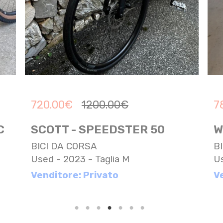
720.00
€
1200.00
€
7
C
SCOTT - SPEEDSTER 50
W
BICI DA CORSA
B
Used - 2023 - Taglia M
Us
Venditore: Privato
V