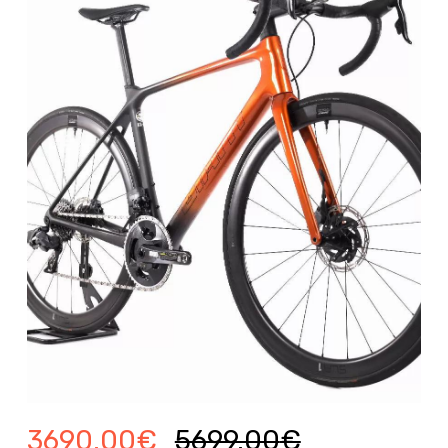
3690.00
€
5699.00
€