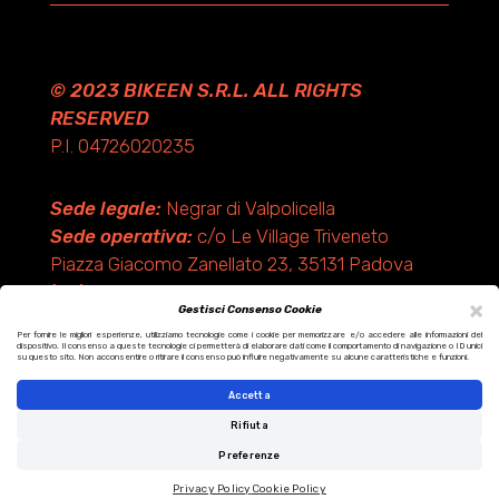
© 2023 BIKEEN S.R.L. ALL RIGHTS
RESERVED
P.I. 04726020235
Sede legale:
Negrar di Valpolicella
Sede operativa:
c/o Le Village Triveneto
Piazza Giacomo Zanellato 23, 35131 Padova
(PD)
×
Gestisci Consenso Cookie
Per fornire le migliori esperienze, utilizziamo tecnologie come i cookie per memorizzare e/o accedere alle informazioni del
dispositivo. Il consenso a queste tecnologie ci permetterà di elaborare dati come il comportamento di navigazione o ID unici
Design by KF ADV
su questo sito. Non acconsentire o ritirare il consenso può influire negativamente su alcune caratteristiche e funzioni.
Development by Italix.net
Accetta
Rifiuta
Preferenze
Privacy Policy
Cookie Policy