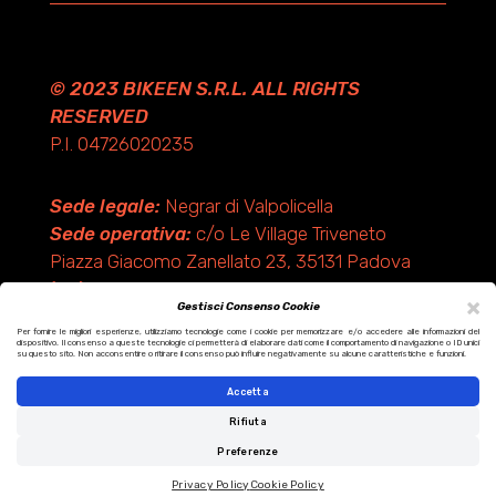
© 2023 BIKEEN S.R.L. ALL RIGHTS
RESERVED
P.I. 04726020235
Sede legale:
Negrar di Valpolicella
Sede operativa:
c/o Le Village Triveneto
Piazza Giacomo Zanellato 23, 35131 Padova
(PD)
×
Gestisci Consenso Cookie
Per fornire le migliori esperienze, utilizziamo tecnologie come i cookie per memorizzare e/o accedere alle informazioni del
dispositivo. Il consenso a queste tecnologie ci permetterà di elaborare dati come il comportamento di navigazione o ID unici
Design by KF ADV
su questo sito. Non acconsentire o ritirare il consenso può influire negativamente su alcune caratteristiche e funzioni.
Development by Italix.net
Accetta
Rifiuta
Preferenze
Privacy Policy
Cookie Policy