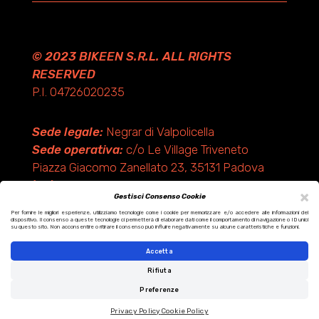
© 2023 BIKEEN S.R.L. ALL RIGHTS
RESERVED
P.I. 04726020235
Sede legale:
Negrar di Valpolicella
Sede operativa:
c/o Le Village Triveneto
Piazza Giacomo Zanellato 23, 35131 Padova
(PD)
×
Gestisci Consenso Cookie
Per fornire le migliori esperienze, utilizziamo tecnologie come i cookie per memorizzare e/o accedere alle informazioni del
dispositivo. Il consenso a queste tecnologie ci permetterà di elaborare dati come il comportamento di navigazione o ID unici
Design by KF ADV
su questo sito. Non acconsentire o ritirare il consenso può influire negativamente su alcune caratteristiche e funzioni.
Development by Italix.net
Accetta
Rifiuta
Preferenze
Privacy Policy
Cookie Policy