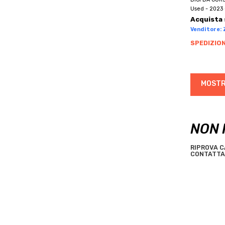
BRN
Used - 2023 
BROMPTON
Acquista 
BRONCO
Venditore: Z
BROTHER
SPEDIZION
BTWIN
BUGNO
MOSTR
BULLS
C.B.T. ITALIA
C4
NON 
CAAM CORSE
CADEX
RIPROVA C
CAMIN
CONTATTA 
CANNONDALE
CANYON
CAPELLA
CAPSULE
CARBONITALY