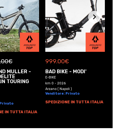
.00
€
999.00
€
999.00
€
ND MULLER -
BAD BIKE - MODI'
BAD BIKE -
DELITE
ORIGINAL
E-BIKE
IN TOURING
E-BIKE
km 0 - 2026
km 0 - 2026
Arzano ( Napoli )
Venditore: Privato
Arzano ( Napoli )
Venditore: Pri
SPEDIZIONE IN TUTTA ITALIA
 Privato
SPEDIZIONE I
E IN TUTTA ITALIA