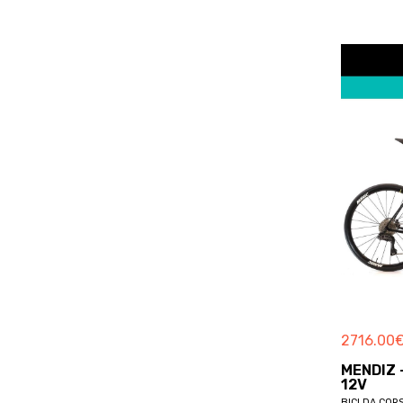
BOARDMAN
BOERIS
BOLT
BORDIN
BORGA
BORGOGNONI
BORTOLOTTO
BOSCH
BOTTECCHIA
BREDA
BREEZER
BRERA
BRESSAN
BREZZA
2716.00
BRINKE
MENDIZ 
BRITISH EAGLE
12V
BICI DA COR