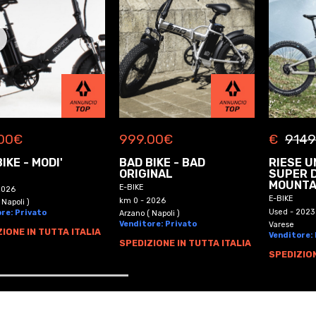
00
€
999.00
€
€
9149
IKE - MODI'
BAD BIKE - BAD
RIESE U
ORIGINAL
SUPER 
MOUNTA
E-BIKE
2026
E-BIKE
km 0 - 2026
 Napoli )
Used - 2023
re: Privato
Arzano ( Napoli )
Venditore: Privato
Varese
IONE IN TUTTA ITALIA
Venditore:
SPEDIZIONE IN TUTTA ITALIA
SPEDIZION