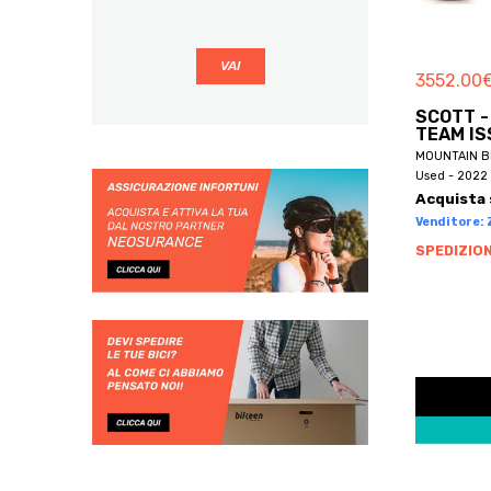
BBF
BE BIKES
3552.00
BE ONE BIKE
BE ONE BIKES
SCOTT -
TEAM IS
BECLIK
MOUNTAIN B
BECRUISER
Used - 2022 
Acquista 
BELLELLI
Venditore: Z
BEMMEX
SPEDIZION
BEN-E-BIKE
BENELLI
BENOTTO
BERG
BERGAMIN
BERGAMONT
BERNARDI
BERRIA