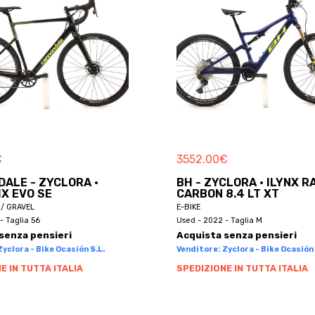
€
3552.00
€
ALE - ZYCLORA ·
BH - ZYCLORA · ILYNX R
X EVO SE
CARBON 8.4 LT XT
/ GRAVEL
E-BIKE
- Taglia 56
Used - 2022 - Taglia M
senza pensieri
Acquista senza pensieri
yclora - Bike Ocasión S.L.
Venditore: Zyclora - Bike Ocasión 
E IN TUTTA ITALIA
SPEDIZIONE IN TUTTA ITALIA