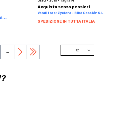
Used - 2015 - Taglia M
Acquista senza pensieri
Venditore: Zyclora - Bike Ocasión S.L.
S.L.
SPEDIZIONE IN TUTTA ITALIA
12
...
12
24
I?
48