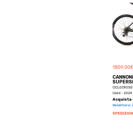
BETTY
BH
BH BIKES
BHOSS
BIANCHI
BICICAPACE
BICIERIN
BICYCLES
1809.00
BIKEL
CANNOND
BILT
SUPERSI
BIONICON
CICLOCROSS 
Used - 2024 
BIRD
Acquista 
BLACK MARKET
Venditore: Z
BLR
SPEDIZION
BLUEBIKE
BMC