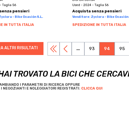
- Taglia 56
Used - 2024 - Taglia 56
senza pensieri
Acquista senza pensieri
yclora - Bike Ocasión S.L.
Venditore: Zyclora - Bike Ocasión 
E IN TUTTA ITALIA
SPEDIZIONE IN TUTTA ITALIA
A ALTRI RISULTATI
...
93
94
95
HAI TROVATO LA BICI CHE CERCAV
AMBIANDO I PARAMETRI DI RICERCA OPPURE
I NEGOZIANTI E NOLEGGIATORI REGISTRATI:
CLICCA QUI