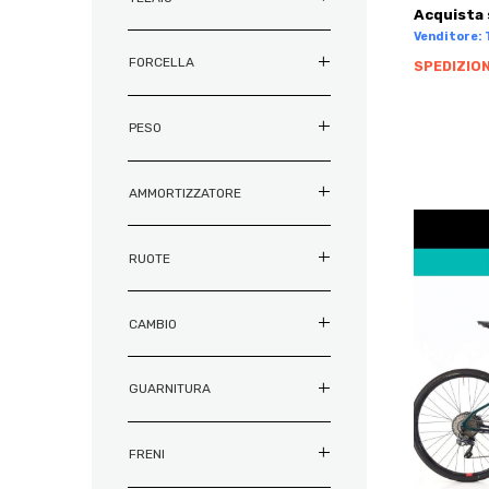
MEL
Acquista 
ANNI 70
ANNI 70
AURORA
OSPITALE DI CADORE
Venditore: 
ANNI 80
ANNI 80
AURUM
FORCELLA
SPEDIZION
PEDAVENA
ANNI 90
ANNI 90
AVENTON
PERAROLO DI CADORE
AVIO
PIEVE DI CADORE
PESO
AXEVO
PONTE NELLE ALPI
AZZOLINI
RIVAMONTE AGORDINO
AMMORTIZZATORE
B FOLD
ROCCA PIETORE
B TWIN
SAN GREGORIO NELLE ALPI
RUOTE
B'TWIN
SAN NICOLÒ DI COMELICO
B’TWIN
SAN PIETRO DI CADORE
CAMBIO
BABBOE
SANTA GIUSTINA
BAD BIKE
SAN TOMASO AGORDINO
BANSHEE
GUARNITURA
SANTO STEFANO DI CADORE
BARTALI
SAN VITO DI CADORE
BASSO
FRENI
SEDICO
BATTAGLIN