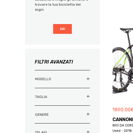
COMELICO SUPERIORE
trovare la tua bicicletta dei
2018
2018
SICILIA
ALTEC
sogni.
CORTINA D'AMPEZZO
2019
2019
TOSCANA
ALTO
DANTA DI CADORE
2020
2020
TRENTINO-ALTO ADIGE
ALUTECH
DOMEGGE DI CADORE
2021
2021
UMBRIA
AMBROSIO
FALCADE
2022
2022
VALLE D'AOSTA
AMFLOW
FELTRE
2023
2023
VENETO
AMOEBA
FONZASO
2023, 2024
2023, 2024
ANCILLOTTI
CANALE D'AGORDO
FILTRI AVANZATI
2024
2024
ANTIDOTE
GOSALDO
2025
2025
ARGENTO
LAMON
MODELLO
2026
2026
ARGON 18
LA VALLE AGORDINA
2027
2027
ARLIX
LENTIAI
2028
2028
TAGLIA
ARMONY
LIMANA
2029
2029
ASKOLL
1890.00
LIVINALLONGO DEL COL DI LANA
2030
2030
GENERE
ASTEGGIANO
LORENZAGO DI CADORE
CANNON
ANNI 50
ANNI 50
ATAKAMA
BICI DA COR
LOZZO DI CADORE
ANNI 60
ANNI 60
Used - 2018 
ATALA
TELAIO