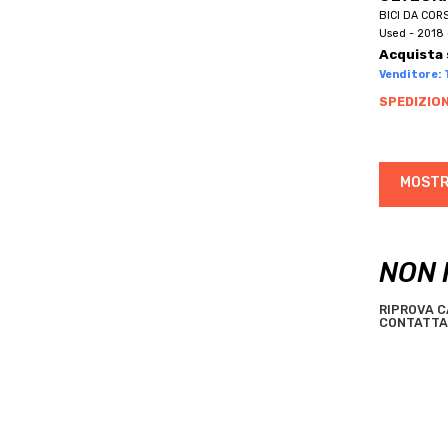
BRN
BICI DA COR
BROMPTON
Used - 2018 
Acquista 
BRONCO
Venditore: 
BROTHER
SPEDIZION
BTWIN
BUGNO
BULLS
MOSTR
C.B.T. ITALIA
C4
CAAM CORSE
NON 
CADEX
CAMIN
RIPROVA C
CONTATTA 
CANNONDALE
CANYON
CAPELLA
CAPSULE
CARBONITALY