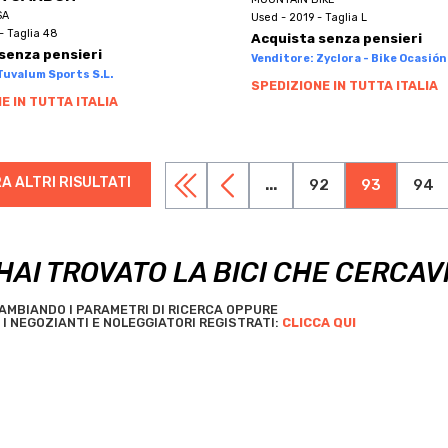
SA
Used - 2019 - Taglia L
- Taglia 48
Acquista senza pensieri
senza pensieri
Venditore: Zyclora - Bike Ocasión 
Tuvalum Sports S.L.
SPEDIZIONE IN TUTTA ITALIA
E IN TUTTA ITALIA
A ALTRI RISULTATI
...
92
93
94
HAI TROVATO LA BICI CHE CERCAV
AMBIANDO I PARAMETRI DI RICERCA OPPURE
I NEGOZIANTI E NOLEGGIATORI REGISTRATI:
CLICCA QUI