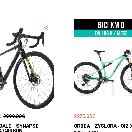
€
2999.00
€
2235.00
€
DALE - SYNAPSE
ORBEA - ZYCLORA · OIZ 
A CARBON
MOUNTAIN BIKE