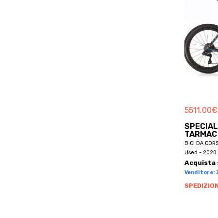
BETTY
VAL DI ZOLDO
BH
PIEVE D'ALPAGO
BH BIKES
CASTELLAVAZZO
BHOSS
PUOS D'ALPAGO
BIANCHI
BICICAPACE
BICIERIN
BICYCLES
5511.00
€
BIKEL
SPECIAL
BILT
TARMAC 
BIONICON
BICI DA COR
Used - 2020 
BIRD
Acquista 
BLACK MARKET
Venditore: Z
BLR
SPEDIZION
BLUEBIKE
BMC