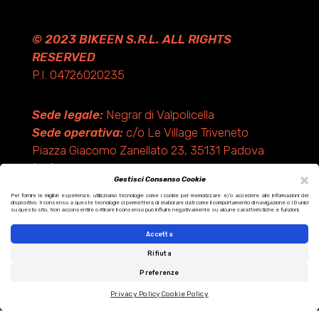
© 2023 BIKEEN S.R.L. ALL RIGHTS
RESERVED
P.I. 04726020235
Sede legale:
Negrar di Valpolicella
Sede operativa:
c/o Le Village Triveneto
Piazza Giacomo Zanellato 23, 35131 Padova
(PD)
×
Gestisci Consenso Cookie
Per fornire le migliori esperienze, utilizziamo tecnologie come i cookie per memorizzare e/o accedere alle informazioni del
dispositivo. Il consenso a queste tecnologie ci permetterà di elaborare dati come il comportamento di navigazione o ID unici
Design by KF ADV
su questo sito. Non acconsentire o ritirare il consenso può influire negativamente su alcune caratteristiche e funzioni.
Development by Italix.net
Accetta
Rifiuta
Preferenze
Privacy Policy
Cookie Policy