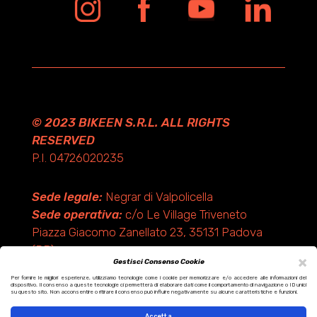
© 2023 BIKEEN S.R.L. ALL RIGHTS
RESERVED
P.I. 04726020235
Sede legale:
Negrar di Valpolicella
Sede operativa:
c/o Le Village Triveneto
Piazza Giacomo Zanellato 23, 35131 Padova
(PD)
×
Gestisci Consenso Cookie
Per fornire le migliori esperienze, utilizziamo tecnologie come i cookie per memorizzare e/o accedere alle informazioni del
dispositivo. Il consenso a queste tecnologie ci permetterà di elaborare dati come il comportamento di navigazione o ID unici
Design by KF ADV
su questo sito. Non acconsentire o ritirare il consenso può influire negativamente su alcune caratteristiche e funzioni.
Development by Italix.net
Accetta