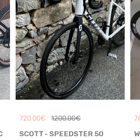
720.00
€
1200.00
€
7
C
SCOTT - SPEEDSTER 50
W