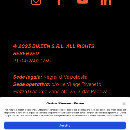
© 2023 BIKEEN S.R.L. ALL RIGHTS
RESERVED
P.I. 04726020235
Sede legale:
Negrar di Valpolicella
Sede operativa:
c/o Le Village Triveneto
Piazza Giacomo Zanellato 23, 35131 Padova
(PD)
×
Gestisci Consenso Cookie
Per fornire le migliori esperienze, utilizziamo tecnologie come i cookie per memorizzare e/o accedere alle informazioni del
dispositivo. Il consenso a queste tecnologie ci permetterà di elaborare dati come il comportamento di navigazione o ID unici
Design by KF ADV
su questo sito. Non acconsentire o ritirare il consenso può influire negativamente su alcune caratteristiche e funzioni.
Development by Italix.net
Accetta