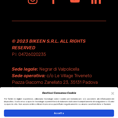
© 2023 BIKEEN S.R.L. ALL RIGHTS
RESERVED
P.I. 04726020235
Sede legale:
Negrar di Valpolicella
Sede operativa:
c/o Le Village Triveneto
Piazza Giacomo Zanellato 23, 35131 Padova
(PD)
×
Gestisci Consenso Cookie
Per fornire le migliori esperienze, utilizziamo tecnologie come i cookie per memorizzare e/o accedere alle informazioni del
dispositivo. Il consenso a queste tecnologie ci permetterà di elaborare dati come il comportamento di navigazione o ID unici
Design by KF ADV
su questo sito. Non acconsentire o ritirare il consenso può influire negativamente su alcune caratteristiche e funzioni.
Development by Italix.net
Accetta