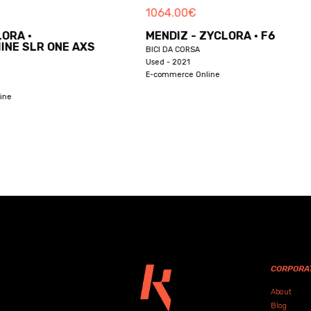
1064.00
€
ORA ·
MENDIZ - ZYCLORA · F6
NE SLR ONE AXS
BICI DA CORSA
Used - 2021
E-commerce Online
ine
CORPORA
About
Blog