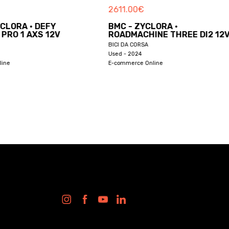
2611.00
€
YCLORA · DEFY
BMC - ZYCLORA ·
PRO 1 AXS 12V
ROADMACHINE THREE DI2 12
BICI DA CORSA
Used - 2024
ine
E-commerce Online