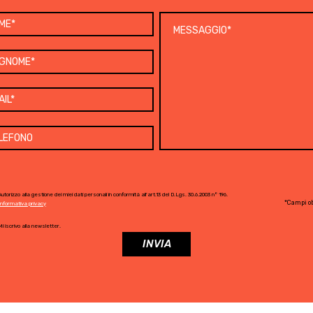
utorizzo alla gestione dei miei dati personali in conformità all'art.13 del D.Lgs. 30.6.2003 n° 196.
*Campi ob
Informativa privacy
i iscrivo alla newsletter.