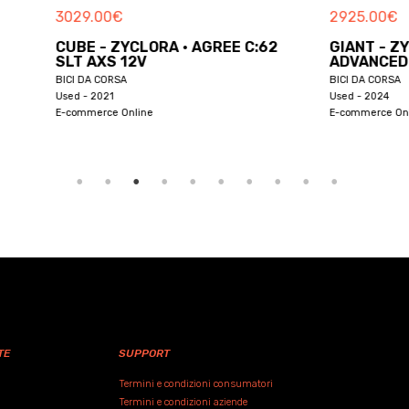
3029.00
€
2925.00
€
CUBE - ZYCLORA · AGREE C:62
GIANT - Z
SLT AXS 12V
ADVANCED 
BICI DA CORSA
BICI DA CORSA
Used - 2021
Used - 2024
E-commerce Online
E-commerce Onl
TE
SUPPORT
Termini e condizioni consumatori
Termini e condizioni aziende