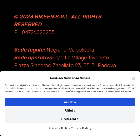
© 2023 BIKEEN S.R.L. ALL RIGHTS
RESERVED
P.I. 04726020235
Sede legale:
Negrar di Valpolicella
Sede operativa:
c/o Le Village Triveneto
Piazza Giacomo Zanellato 23, 35131 Padova
(PD)
×
Gestisci Consenso Cookie
Per fornire le migliori esperienze, utilizziamo tecnologie come i cookie per memorizzare e/o accedere alle informazioni del
dispositivo. Il consenso a queste tecnologie ci permetterà di elaborare dati come il comportamento di navigazione o ID unici
Design by KF ADV
su questo sito. Non acconsentire o ritirare il consenso può influire negativamente su alcune caratteristiche e funzioni.
Development by Italix.net
Accetta
Rifiuta
Preferenze
Privacy Policy
Cookie Policy