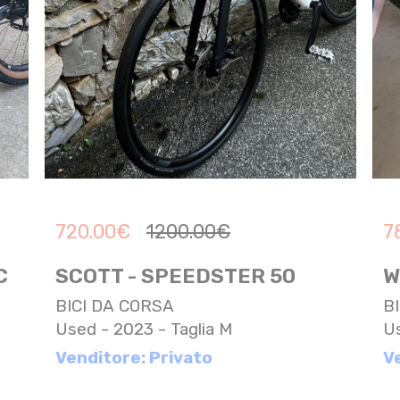
720.00
€
1200.00
€
7
C
SCOTT - SPEEDSTER 50
W
BICI DA CORSA
B
Used - 2023 - Taglia M
Us
Venditore: Privato
V