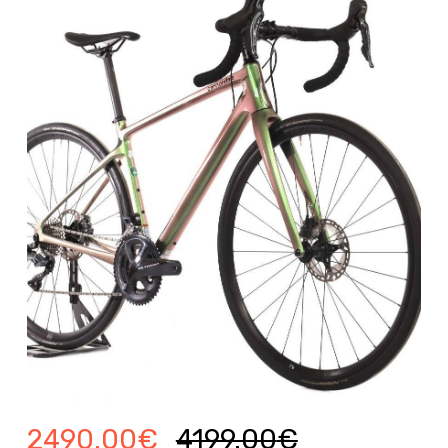
2490.00
€
4199.00
€