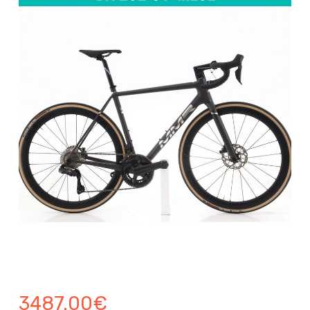
3487.00
€