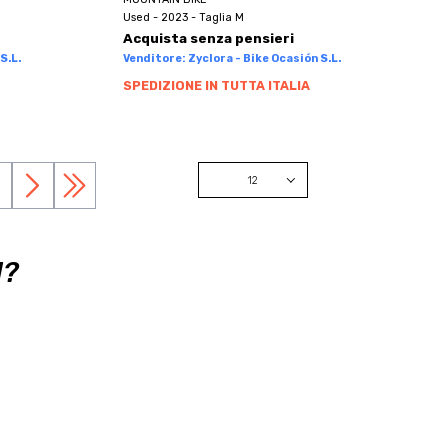
Used - 2023 - Taglia M
Acquista senza pensieri
S.L.
Venditore: Zyclora - Bike Ocasión S.L.
SPEDIZIONE IN TUTTA ITALIA
12
12
24
I?
48