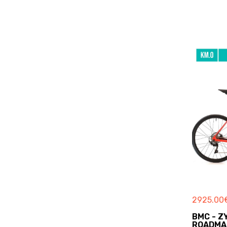
BOARDMAN
BOERIS
BOLT
BORDIN
BORGA
BORGOGNONI
BORTOLOTTO
BOSCH
BOTTECCHIA
BREDA
BREEZER
BRERA
BRESSAN
BREZZA
2925.00
BRINKE
BRITISH EAGLE
BMC - Z
ROADMA