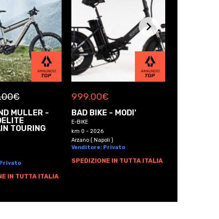
.00
€
999.00
€
999.00
€
ND MULLER -
BAD BIKE - MODI'
BAD BIKE -
DELITE
ORIGINAL
E-BIKE
IN TOURING
E-BIKE
km 0 - 2026
km 0 - 2026
Arzano ( Napoli )
Venditore: Privato
Arzano ( Napoli )
Venditore: Pri
SPEDIZIONE IN TUTTA ITALIA
 Privato
SPEDIZIONE I
E IN TUTTA ITALIA