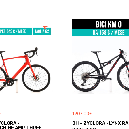
€
1907.00
€
YCLORA ·
BH - ZYCLORA · LYNX R
CHINE AMP THREE
MOUNTAIN BIKE