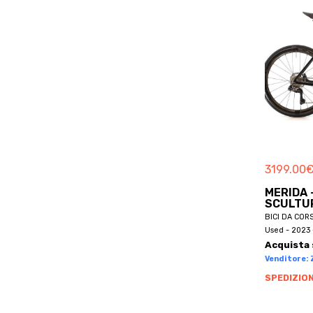
BETTY
BH
BH BIKES
BHOSS
BIANCHI
BICICAPACE
BICIERIN
BICYCLES
BIKEL
3199.00
BILT
MERIDA 
BIONICON
SCULTUR
BICI DA COR
BIRD
Used - 2023 
BLACK MARKET
Acquista 
Venditore: Z
BLR
SPEDIZION
BLUEBIKE
BMC