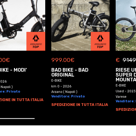
00
€
999.00
€
€
9149
IKE - MODI'
BAD BIKE - BAD
RIESE U
ORIGINAL
SUPER 
MOUNTA
E-BIKE
2026
E-BIKE
km 0 - 2026
 Napoli )
Used - 2023
re: Privato
Arzano ( Napoli )
Venditore: Privato
Varese
IONE IN TUTTA ITALIA
Venditore:
SPEDIZIONE IN TUTTA ITALIA
SPEDIZION