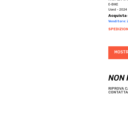
BRN
E-BIKE
BROMPTON
Used - 2024 
Acquista 
BRONCO
Venditore: Z
BROTHER
SPEDIZION
BTWIN
BUGNO
BULLS
MOSTR
C.B.T. ITALIA
C4
CAAM CORSE
NON 
CADEX
CAMIN
RIPROVA C
CONTATTA 
CANNONDALE
CANYON
CAPELLA
CAPSULE
CARBONITALY