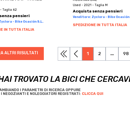
Used - 2021 - Taglia M
- Taglia 62
Acquista senza pensieri
senza pensieri
Venditore: Zyclora - Bike Ocasión 
yclora - Bike Ocasión S.L.
SPEDIZIONE IN TUTTA ITALIA
E IN TUTTA ITALIA
A ALTRI RISULTATI
1
2
...
98
HAI TROVATO LA BICI CHE CERCAV
AMBIANDO I PARAMETRI DI RICERCA OPPURE
I NEGOZIANTI E NOLEGGIATORI REGISTRATI:
CLICCA QUI