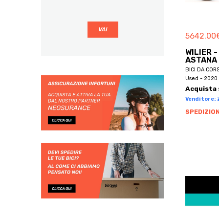
BBF
BE BIKES
5642.00
BE ONE BIKE
BE ONE BIKES
WILIER 
ASTANA 
BECLIK
BICI DA COR
BECRUISER
Used - 2020 
Acquista 
BELLELLI
Venditore: Z
BEMMEX
SPEDIZION
BEN-E-BIKE
BENELLI
BENOTTO
BERG
BERGAMIN
BERGAMONT
BERNARDI
BERRIA