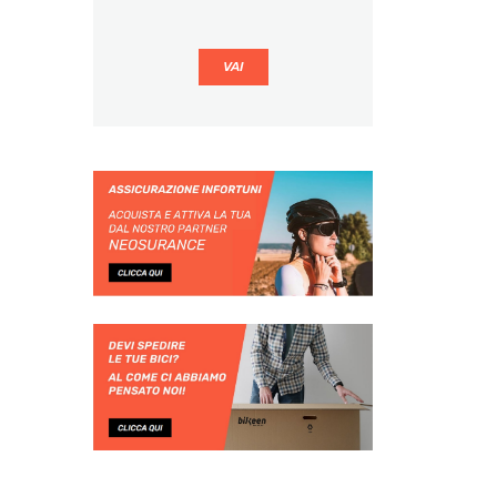
CAPELLA
CAPSULE
CARNIELLI
CARRARO
CARRERA
CASATI
CAVAZZONI
CBK
CBT
CERVELO
CHIOSSI CYCLES
CICLI LIOTTO
CICLI TORINO
CINELLI
CIOCC
CIPOLLINI