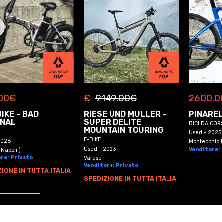
2600.0
00
€
€
9149.00
€
PINAREL
IKE - BAD
RIESE UND MULLER -
INAL
SUPER DELITE
BICI DA COR
MOUNTAIN TOURING
Used - 2025
E-BIKE
2026
Montecchio M
Used - 2023
Venditore:
 Napoli )
re: Privato
Varese
Venditore: Privato
IONE IN TUTTA ITALIA
SPEDIZIONE IN TUTTA ITALIA