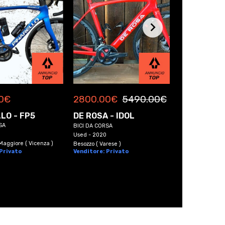
0
€
999.00
€
2800.00
€
5490.00
€
LO - FP5
BAD BIKE -
DE ROSA - IDOL
SA
E-BIKE
BICI DA CORSA
km 0 - 2026
Used - 2020
aggiore ( Vicenza )
Arzano ( Napoli )
Besozzo ( Varese )
 Privato
Venditore: Pri
Venditore: Privato
SPEDIZIONE I