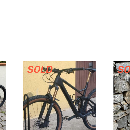
COLNAGO
COLNER
COLUER
COMPEL
CONOR WRC
CONTOURA
COPPI
CORRATEC
SOLD
CREATE
CREME CYCLES
CRISP
CUBE
DACCORDI
DE ROSA
DECATHLON
DEDACCIAI