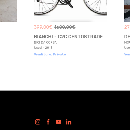
€
275.00
€
490.00
€
CENTOSTRADE
DECATHLON - ROCKRIDER
MOUNTAIN BIKE
Used - 2021 - Taglia L
Venditore: Privato