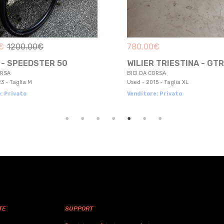
780.00
€
399.00
€
1600.00
WILIER TRIESTINA - GTR
BIANCHI - C2C 
BICI DA CORSA
BICI DA CORSA
Used - 2015 - Taglia XL
Used - 2015
Venditore: Privato
Venditore: Privato
TE
SUPPORT