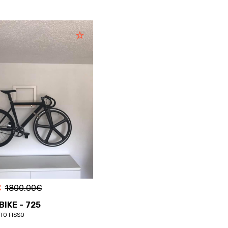
€
1800.00
€
BIKE - 725
TTO FISSO