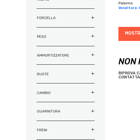
Palermo
ANNI 70
ANNI 70
BIRD
Venditore: 
ANNI 80
ANNI 80
BMC
FORCELLA
ANNI 90
ANNI 90
BOERIS
MOSTR
BOTTECCHIA
PESO
BREDA
BREEZER
AMMORTIZZATORE
NON 
BRESSAN
BRN
RIPROVA C
RUOTE
BROTHER
CONTATTA 
BUGNO
CAMBIO
BULLS
CAAM CORSE
CADEX
GUARNITURA
CAMIN
CANNONDALE
FRENI
CANYON