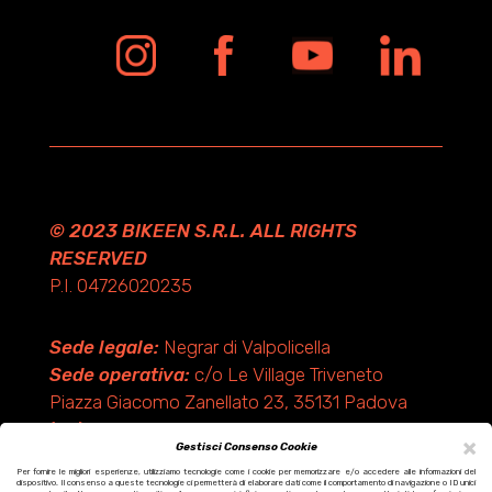
© 2023 BIKEEN S.R.L. ALL RIGHTS
RESERVED
P.I. 04726020235
Sede legale:
Negrar di Valpolicella
Sede operativa:
c/o Le Village Triveneto
Piazza Giacomo Zanellato 23, 35131 Padova
(PD)
×
Gestisci Consenso Cookie
Per fornire le migliori esperienze, utilizziamo tecnologie come i cookie per memorizzare e/o accedere alle informazioni del
dispositivo. Il consenso a queste tecnologie ci permetterà di elaborare dati come il comportamento di navigazione o ID unici
Design by KF ADV