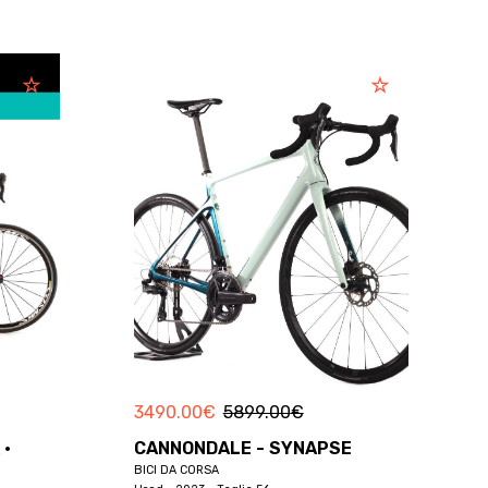
3490.00
€
5899.00
€
 ·
CANNONDALE - SYNAPSE
BICI DA CORSA