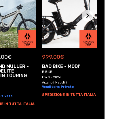
.00
€
999.00
€
999.00
€
ND MULLER -
BAD BIKE - MODI'
BAD BIKE -
DELITE
ORIGINAL
E-BIKE
IN TOURING
E-BIKE
km 0 - 2026
km 0 - 2026
Arzano ( Napoli )
Venditore: Privato
Arzano ( Napoli )
Venditore: Pri
SPEDIZIONE IN TUTTA ITALIA
 Privato
SPEDIZIONE I
E IN TUTTA ITALIA