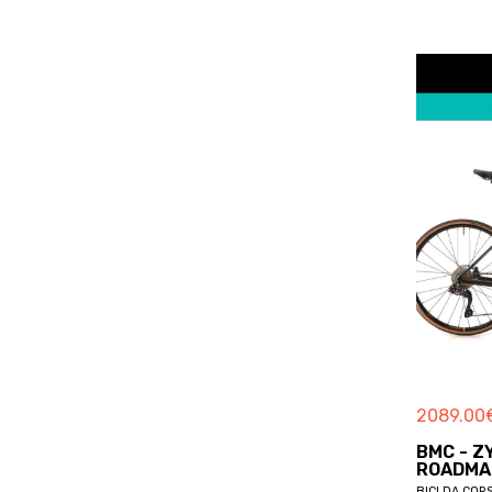
BOARDMAN
BOERIS
BOLT
BORDIN
BORGA
BORGOGNONI
BORTOLOTTO
BOSCH
BOTTECCHIA
BREDA
BREEZER
BRERA
BRESSAN
BREZZA
2089.00
BRINKE
BMC - Z
BRITISH EAGLE
ROADMAC
BICI DA COR