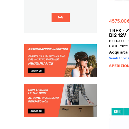
BBF
BE BIKES
4575.00
BE ONE BIKE
BE ONE BIKES
TREK - 
DI2 12V
BECLIK
BICI DA COR
BECRUISER
Used - 2022 
Acquista 
BELLELLI
Venditore: Z
BEMMEX
SPEDIZION
BEN-E-BIKE
BENELLI
BENOTTO
BERG
BERGAMIN
BERGAMONT
BERNARDI
BERRIA