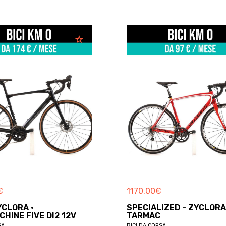
€
1170.00
€
YCLORA ·
SPECIALIZED - ZYCLORA
HINE FIVE DI2 12V
TARMAC
SA
BICI DA CORSA