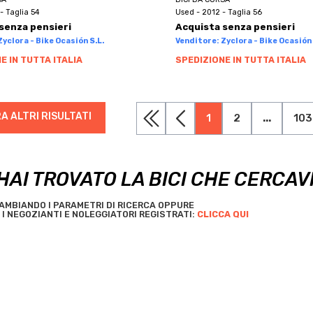
- Taglia 54
Used - 2012 - Taglia 56
senza pensieri
Acquista senza pensieri
yclora - Bike Ocasión S.L.
Venditore: Zyclora - Bike Ocasión 
E IN TUTTA ITALIA
SPEDIZIONE IN TUTTA ITALIA
A ALTRI RISULTATI
1
2
...
103
HAI TROVATO LA BICI CHE CERCAV
AMBIANDO I PARAMETRI DI RICERCA OPPURE
I NEGOZIANTI E NOLEGGIATORI REGISTRATI:
CLICCA QUI