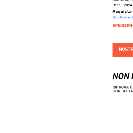
BRN
Used - 2024 
BROMPTON
Acquista 
BRONCO
Venditore: Z
BROTHER
SPEDIZION
BTWIN
BUGNO
MOSTR
BULLS
C.B.T. ITALIA
C4
NON 
CAAM CORSE
CADEX
RIPROVA C
CAMIN
CONTATTA 
CANNONDALE
CANYON
CAPELLA
CAPSULE
CARBONITALY