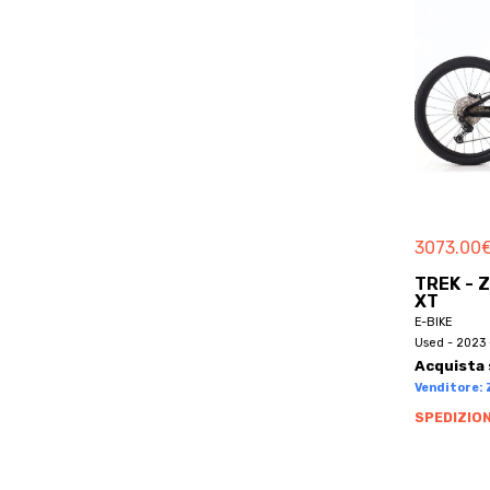
BETTY
BH
BH BIKES
BHOSS
BIANCHI
BICICAPACE
BICIERIN
BICYCLES
3073.00
BIKEL
TREK - 
BILT
XT
BIONICON
E-BIKE
Used - 2023 
BIRD
Acquista 
BLACK MARKET
Venditore: Z
BLR
SPEDIZION
BLUEBIKE
BMC