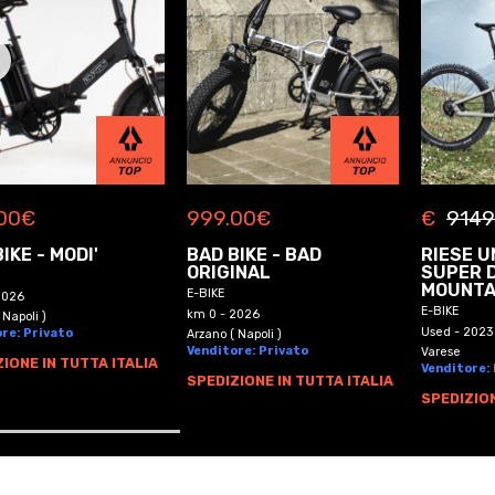
00
€
999.00
€
€
9149
IKE - MODI'
BAD BIKE - BAD
RIESE U
ORIGINAL
SUPER 
MOUNTA
E-BIKE
2026
E-BIKE
km 0 - 2026
 Napoli )
Used - 2023
re: Privato
Arzano ( Napoli )
Venditore: Privato
Varese
IONE IN TUTTA ITALIA
Venditore:
SPEDIZIONE IN TUTTA ITALIA
SPEDIZION