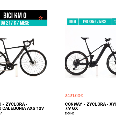
€
3431.00
€
 - ZYCLORA ·
CONWAY - ZYCLORA · XY
 CALEDONIA AXS 12V
7.9 GX
SA
E-BIKE