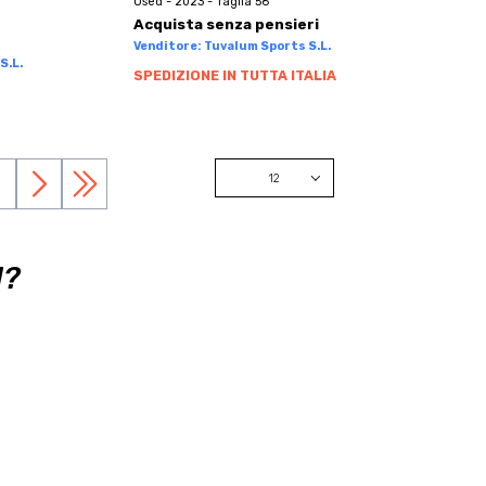
Used - 2023 - Taglia 56
Acquista senza pensieri
Venditore: Tuvalum Sports S.L.
S.L.
SPEDIZIONE IN TUTTA ITALIA
12
12
24
I?
48