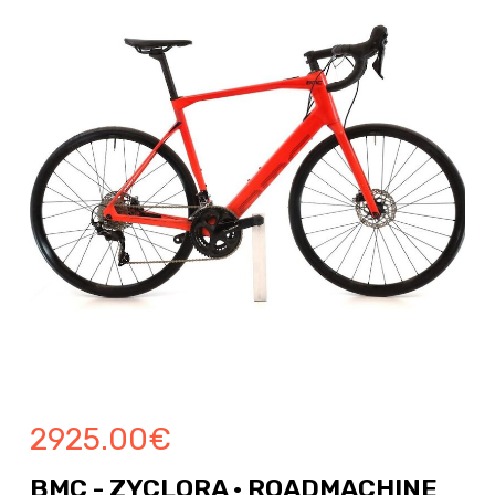
2925.00
€
BMC - ZYCLORA · ROADMACHINE