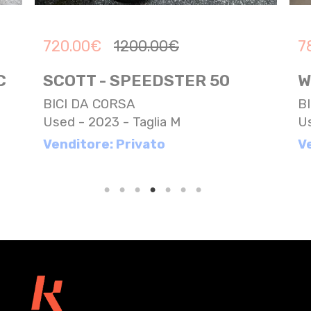
720.00
€
1200.00
€
7
C
SCOTT - SPEEDSTER 50
W
BICI DA CORSA
B
Used - 2023 - Taglia M
Us
Venditore: Privato
V