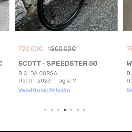
720.00
€
1200.00
€
7
C
SCOTT - SPEEDSTER 50
W
BICI DA CORSA
B
Used - 2023 - Taglia M
Us
Venditore: Privato
V