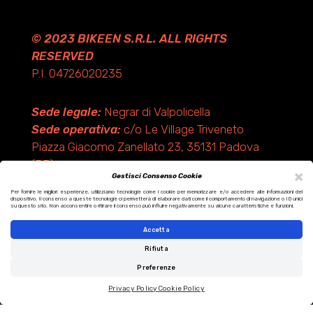
© 2023 BIKEEN S.R.L. ALL RIGHTS
RESERVED
P.I. 04726020235
Sede legale:
Negrar di Valpolicella
Sede operativa:
c/o Le Village Triveneto
Piazza Giacomo Zanellato 23, 35131 Padova
(PD)
×
Gestisci Consenso Cookie
Per fornire le migliori esperienze, utilizziamo tecnologie come i cookie per memorizzare e/o accedere alle informazioni del
dispositivo. Il consenso a queste tecnologie ci permetterà di elaborare dati come il comportamento di navigazione o ID unici
Design by KF ADV
su questo sito. Non acconsentire o ritirare il consenso può influire negativamente su alcune caratteristiche e funzioni.
Development by Italix.net
Accetta
Rifiuta
Preferenze
Privacy Policy
Cookie Policy