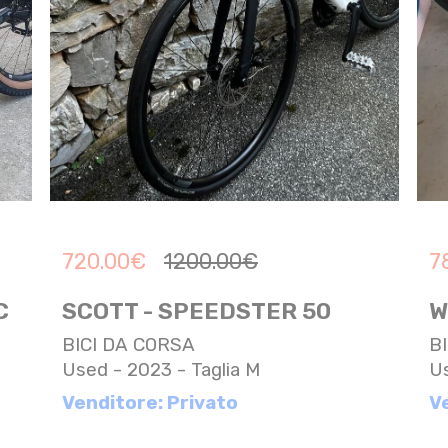
720.00
€
1200.00
€
7
C
SCOTT - SPEEDSTER 50
W
BICI DA CORSA
B
Used - 2023 - Taglia M
Us
Venditore: Privato
V