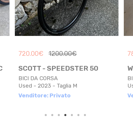
720.00
€
1200.00
€
7
C
SCOTT - SPEEDSTER 50
W
BICI DA CORSA
B
Used - 2023 - Taglia M
Us
Venditore: Privato
V