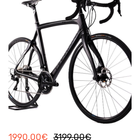
1990.00
€
3199.00
€