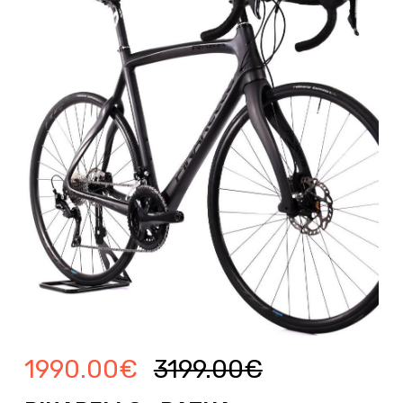
1990.00
€
3199.00
€