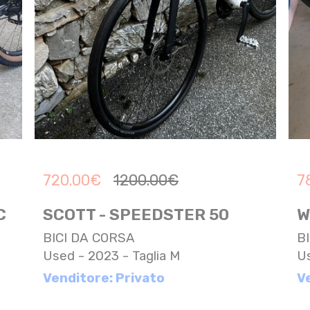
720.00
€
1200.00
€
7
C
SCOTT - SPEEDSTER 50
W
BICI DA CORSA
B
Used - 2023 - Taglia M
Us
Venditore: Privato
V