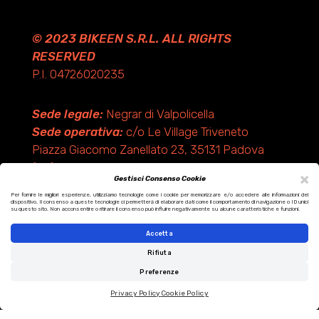
© 2023 BIKEEN S.R.L. ALL RIGHTS
RESERVED
P.I. 04726020235
Sede legale:
Negrar di Valpolicella
Sede operativa:
c/o Le Village Triveneto
Piazza Giacomo Zanellato 23, 35131 Padova
(PD)
×
Gestisci Consenso Cookie
Per fornire le migliori esperienze, utilizziamo tecnologie come i cookie per memorizzare e/o accedere alle informazioni del
dispositivo. Il consenso a queste tecnologie ci permetterà di elaborare dati come il comportamento di navigazione o ID unici
Design by KF ADV
su questo sito. Non acconsentire o ritirare il consenso può influire negativamente su alcune caratteristiche e funzioni.
Development by Italix.net
Accetta
Rifiuta
Preferenze
Privacy Policy
Cookie Policy