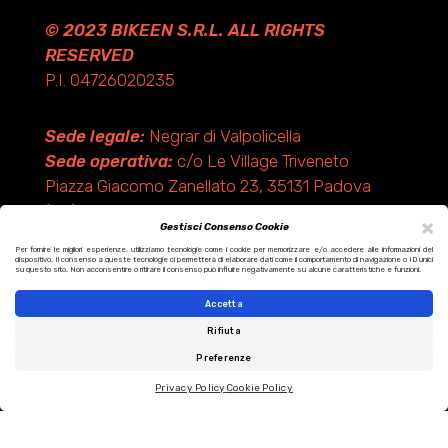
© 2023 BIKEEN S.R.L. ALL RIGHTS
RESERVED
P.I. 04726020235
Sede legale:
Negrar di Valpolicella
Sede operativa:
c/o Le Village Triveneto
Piazza Giacomo Zanellato 23, 35131 Padova
(PD)
×
Gestisci Consenso Cookie
Per fornire le migliori esperienze, utilizziamo tecnologie come i cookie per memorizzare e/o accedere alle informazioni del
dispositivo. Il consenso a queste tecnologie ci permetterà di elaborare dati come il comportamento di navigazione o ID unici
Design by KF ADV
su questo sito. Non acconsentire o ritirare il consenso può influire negativamente su alcune caratteristiche e funzioni.
Development by Italix.net
Accetta
Rifiuta
Preferenze
Privacy Policy
Cookie Policy