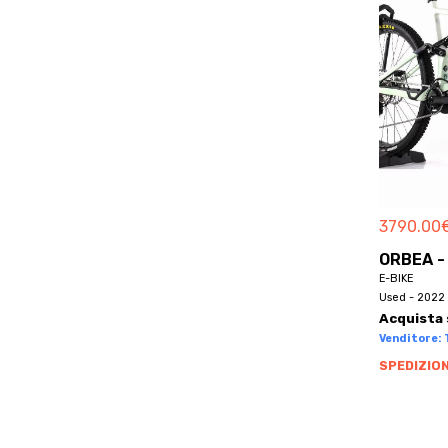
BETTY
BH
BH BIKES
BHOSS
BIANCHI
BICICAPACE
BICIERIN
BICYCLES
3790.00
BIKEL
ORBEA -
BILT
E-BIKE
BIONICON
Used - 2022 
BIRD
Acquista 
Venditore: 
BLACK MARKET
SPEDIZION
BLR
BLUEBIKE
BMC