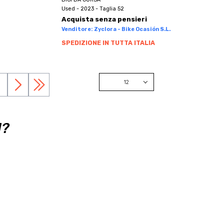
Used - 2023 - Taglia 52
Acquista senza pensieri
Venditore: Zyclora - Bike Ocasión S.L.
SPEDIZIONE IN TUTTA ITALIA
12
12
24
I?
48