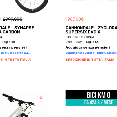
€
2999.00
€
1907.00
€
DALE - SYNAPSE
CANNONDALE - ZYCLORA
A CARBON
SUPERSIX EVO X
SA
CICLOCROSS / GRAVEL
- Taglia 48
Used - 2024 - Taglia 56
senza pensieri
Acquista senza pensieri
Tuvalum Sports S.L.
Venditore: Zyclora - Bike Ocasión 
E IN TUTTA ITALIA
SPEDIZIONE IN TUTTA ITALIA