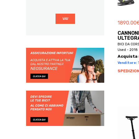
BBF
BE BIKES
1890.00
BE ONE BIKE
BE ONE BIKES
CANNON
ULTEGR
BECLIK
BICI DA COR
BECRUISER
Used - 2018 
Acquista 
BELLELLI
Venditore: 
BEMMEX
SPEDIZION
BEN-E-BIKE
BENELLI
BENOTTO
BERG
BERGAMIN
BERGAMONT
BERNARDI
BERRIA