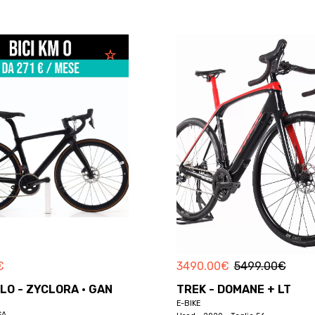
€
3490.00
€
5499.00
€
LO - ZYCLORA · GAN
TREK - DOMANE + LT
E-BIKE
SA