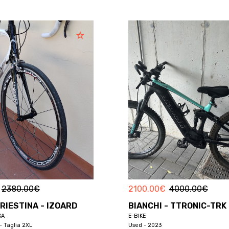
2380.00
€
2100.00
€
4000.00
€
TRIESTINA - IZOARD
BIANCHI - TTRONIC-TRK 
SA
E-BIKE
- Taglia 2XL
Used - 2023