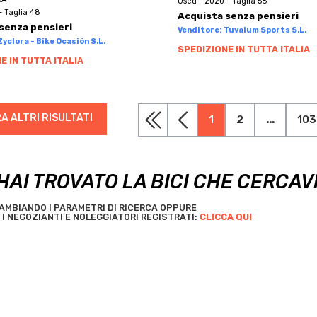
Used - 2020 - Taglia 56
- Taglia 48
Acquista senza pensieri
senza pensieri
Venditore: Tuvalum Sports S.L.
yclora - Bike Ocasión S.L.
SPEDIZIONE IN TUTTA ITALIA
E IN TUTTA ITALIA
A ALTRI RISULTATI
1
2
...
103
HAI TROVATO LA BICI CHE CERCAV
AMBIANDO I PARAMETRI DI RICERCA OPPURE
I NEGOZIANTI E NOLEGGIATORI REGISTRATI:
CLICCA QUI