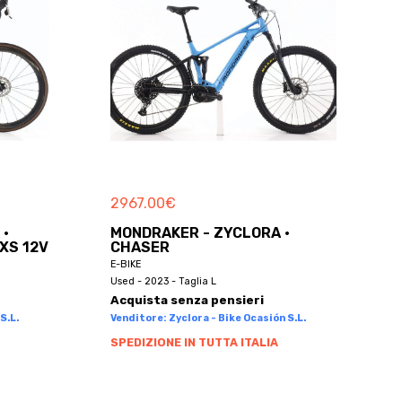
2967.00
€
 ·
MONDRAKER - ZYCLORA ·
XS 12V
CHASER
E-BIKE
Used - 2023 - Taglia L
Acquista senza pensieri
S.L.
Venditore: Zyclora - Bike Ocasión S.L.
SPEDIZIONE IN TUTTA ITALIA