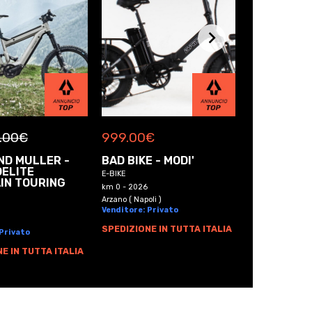
.00
€
999.00
€
999.00
€
ND MULLER -
BAD BIKE - MODI'
BAD BIKE -
DELITE
ORIGINAL
E-BIKE
IN TOURING
E-BIKE
km 0 - 2026
km 0 - 2026
Arzano ( Napoli )
Venditore: Privato
Arzano ( Napoli )
Venditore: Pri
SPEDIZIONE IN TUTTA ITALIA
 Privato
SPEDIZIONE I
E IN TUTTA ITALIA