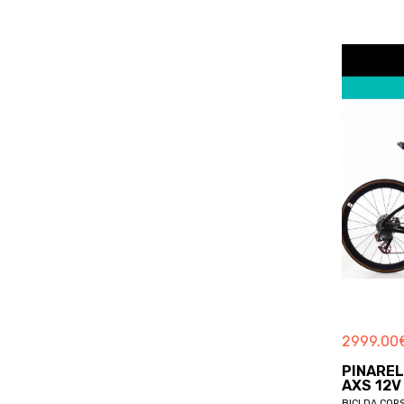
BOARDMAN
BOERIS
BOLT
BORDIN
BORGA
BORGOGNONI
BORTOLOTTO
BOSCH
BOTTECCHIA
BREDA
BREEZER
BRERA
BRESSAN
BREZZA
2999.00
BRINKE
PINAREL
BRITISH EAGLE
AXS 12V
BICI DA COR