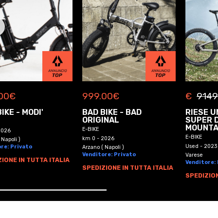
00
€
999.00
€
€
9149
IKE - MODI'
BAD BIKE - BAD
RIESE U
ORIGINAL
SUPER 
MOUNTA
E-BIKE
2026
E-BIKE
km 0 - 2026
 Napoli )
Used - 2023
re: Privato
Arzano ( Napoli )
Venditore: Privato
Varese
IONE IN TUTTA ITALIA
Venditore:
SPEDIZIONE IN TUTTA ITALIA
SPEDIZION