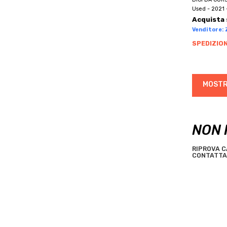
BRN
Used - 2021 
BROMPTON
Acquista 
BRONCO
Venditore: Z
BROTHER
SPEDIZION
BTWIN
BUGNO
MOSTR
BULLS
C.B.T. ITALIA
C4
NON 
CAAM CORSE
CADEX
RIPROVA C
CAMIN
CONTATTA 
CANNONDALE
CANYON
CAPELLA
CAPSULE
CARBONITALY