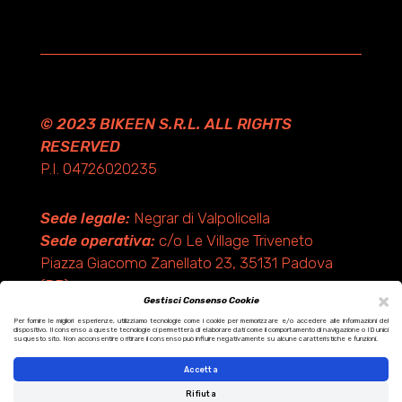
© 2023 BIKEEN S.R.L. ALL RIGHTS
RESERVED
P.I. 04726020235
Sede legale:
Negrar di Valpolicella
Sede operativa:
c/o Le Village Triveneto
Piazza Giacomo Zanellato 23, 35131 Padova
(PD)
×
Gestisci Consenso Cookie
Per fornire le migliori esperienze, utilizziamo tecnologie come i cookie per memorizzare e/o accedere alle informazioni del
dispositivo. Il consenso a queste tecnologie ci permetterà di elaborare dati come il comportamento di navigazione o ID unici
Design by KF ADV
su questo sito. Non acconsentire o ritirare il consenso può influire negativamente su alcune caratteristiche e funzioni.
Development by Italix.net
Accetta
Rifiuta