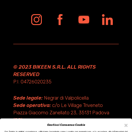
© 2023 BIKEEN S.R.L. ALL RIGHTS
RESERVED
P.I. 04726020235
Sede legale:
Negrar di Valpolicella
Sede operativa:
c/o Le Village Triveneto
Piazza Giacomo Zanellato 23, 35131 Padova
(PD)
×
Gestisci Consenso Cookie
Per fornire le migliori esperienze, utilizziamo tecnologie come i cookie per memorizzare e/o accedere alle informazioni del