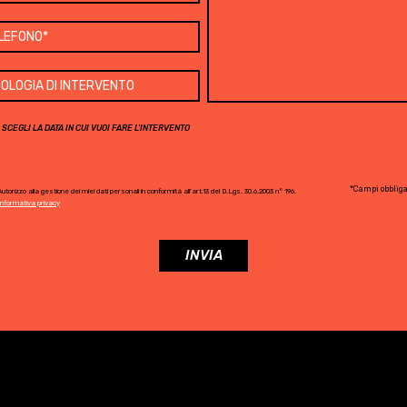
SCEGLI LA DATA IN CUI VUOI FARE L'INTERVENTO
*Campi obbliga
utorizzo alla gestione dei miei dati personali in conformità all'art.13 del D.Lgs. 30.6.2003 n° 196.
Informativa privacy