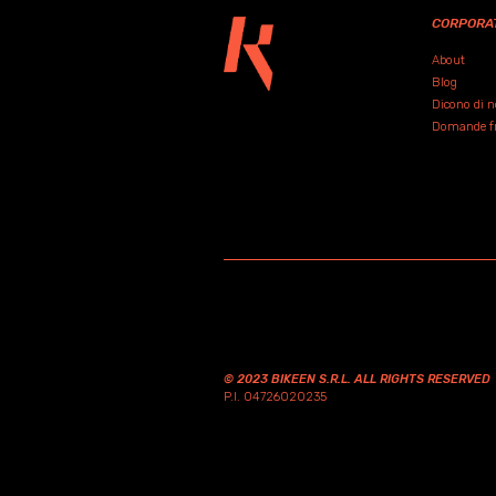
CORPORA
About
Blog
Dicono di n
Domande fre
© 2023 BIKEEN S.R.L. ALL RIGHTS RESERVED
P.I. 04726020235