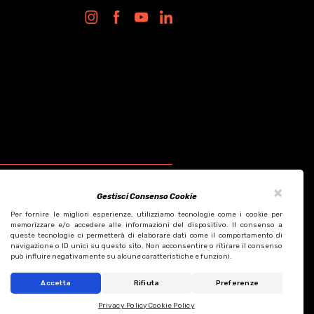
×
Gestisci Consenso Cookie
Per fornire le migliori esperienze, utilizziamo tecnologie come i cookie per
memorizzare e/o accedere alle informazioni del dispositivo. Il consenso a
queste tecnologie ci permetterà di elaborare dati come il comportamento di
Design by KF ADV
navigazione o ID unici su questo sito. Non acconsentire o ritirare il consenso
Development by Italix.net
può influire negativamente su alcune caratteristiche e funzioni.
Accetta
Rifiuta
Preferenze
Privacy Policy
Cookie Policy