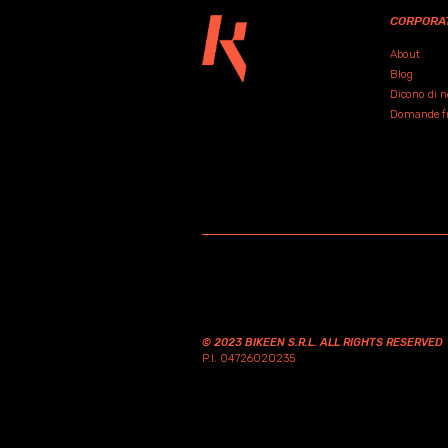
CORPORA
About
Blog
Dicono di n
Domande fre
© 2023 BIKEEN S.R.L. ALL RIGHTS RESERVED
P.I. 04726020235