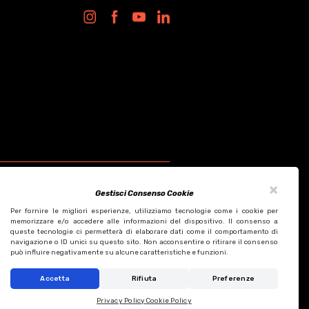
×
Gestisci Consenso Cookie
Per fornire le migliori esperienze, utilizziamo tecnologie come i cookie per
memorizzare e/o accedere alle informazioni del dispositivo. Il consenso a
queste tecnologie ci permetterà di elaborare dati come il comportamento di
Design by KF ADV
navigazione o ID unici su questo sito. Non acconsentire o ritirare il consenso
Development by Italix.net
può influire negativamente su alcune caratteristiche e funzioni.
Accetta
Rifiuta
Preferenze
Privacy Policy
Cookie Policy