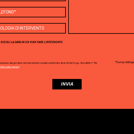
SCEGLI LA DATA IN CUI VUOI FARE L'INTERVENTO
*Campi obbliga
utorizzo alla gestione dei miei dati personali in conformità all'art.13 del D.Lgs. 30.6.2003 n° 196.
Informativa privacy