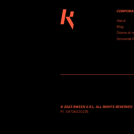
CORPORA
About
Blog
Dicono di n
Domande fre
© 2023 BIKEEN S.R.L. ALL RIGHTS RESERVED
P.I. 04726020235