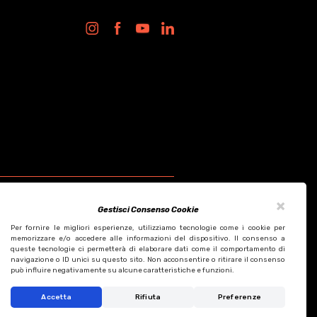
×
Gestisci Consenso Cookie
Per fornire le migliori esperienze, utilizziamo tecnologie come i cookie per
memorizzare e/o accedere alle informazioni del dispositivo. Il consenso a
queste tecnologie ci permetterà di elaborare dati come il comportamento di
Design by KF ADV
navigazione o ID unici su questo sito. Non acconsentire o ritirare il consenso
Development by Italix.net
può influire negativamente su alcune caratteristiche e funzioni.
Accetta
Rifiuta
Preferenze