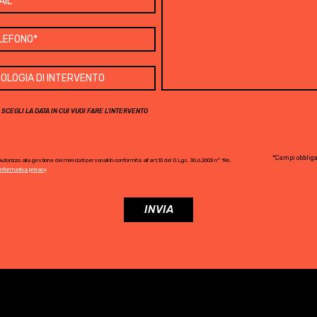
SCEGLI LA DATA IN CUI VUOI FARE L'INTERVENTO
*Campi obbliga
utorizzo alla gestione dei miei dati personali in conformità all'art.13 del D.Lgs. 30.6.2003 n° 196.
Informativa privacy