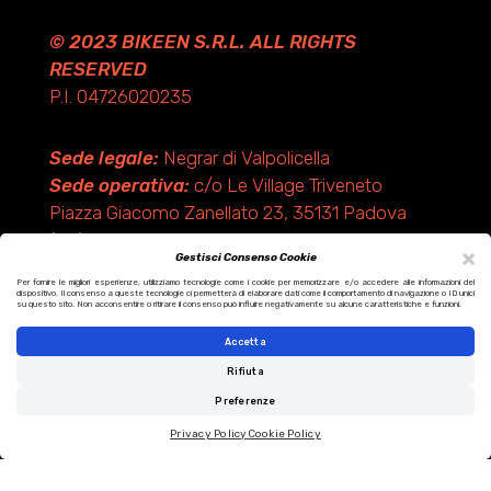
© 2023 BIKEEN S.R.L. ALL RIGHTS
RESERVED
P.I. 04726020235
Sede legale:
Negrar di Valpolicella
Sede operativa:
c/o Le Village Triveneto
Piazza Giacomo Zanellato 23, 35131 Padova
(PD)
×
Gestisci Consenso Cookie
Per fornire le migliori esperienze, utilizziamo tecnologie come i cookie per memorizzare e/o accedere alle informazioni del
dispositivo. Il consenso a queste tecnologie ci permetterà di elaborare dati come il comportamento di navigazione o ID unici
Design by KF ADV
su questo sito. Non acconsentire o ritirare il consenso può influire negativamente su alcune caratteristiche e funzioni.
Development by Italix.net
Accetta
Rifiuta
Preferenze
Privacy Policy
Cookie Policy