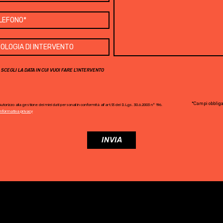
SCEGLI LA DATA IN CUI VUOI FARE L'INTERVENTO
*Campi obbliga
utorizzo alla gestione dei miei dati personali in conformità all'art.13 del D.Lgs. 30.6.2003 n° 196.
Informativa privacy