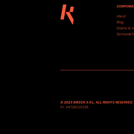
CORPORA
About
Blog
Dicono di n
Domande fre
© 2023 BIKEEN S.R.L. ALL RIGHTS RESERVED
P.I. 04726020235