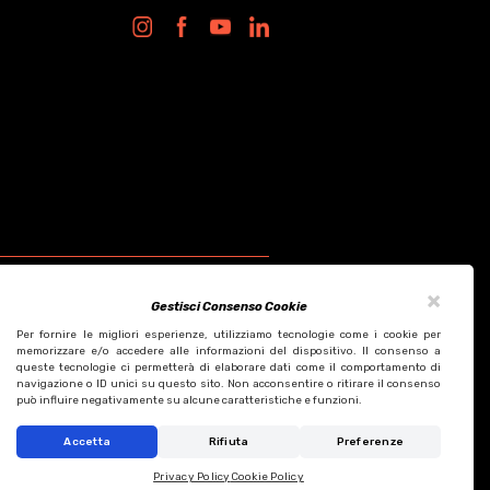
×
Gestisci Consenso Cookie
Per fornire le migliori esperienze, utilizziamo tecnologie come i cookie per
memorizzare e/o accedere alle informazioni del dispositivo. Il consenso a
queste tecnologie ci permetterà di elaborare dati come il comportamento di
Design by KF ADV
navigazione o ID unici su questo sito. Non acconsentire o ritirare il consenso
Development by Italix.net
può influire negativamente su alcune caratteristiche e funzioni.
Accetta
Rifiuta
Preferenze
Privacy Policy
Cookie Policy