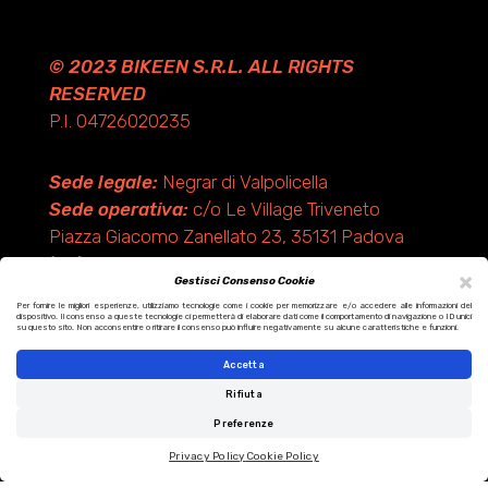
© 2023 BIKEEN S.R.L. ALL RIGHTS
RESERVED
P.I. 04726020235
Sede legale:
Negrar di Valpolicella
Sede operativa:
c/o Le Village Triveneto
Piazza Giacomo Zanellato 23, 35131 Padova
(PD)
×
Gestisci Consenso Cookie
Per fornire le migliori esperienze, utilizziamo tecnologie come i cookie per memorizzare e/o accedere alle informazioni del
dispositivo. Il consenso a queste tecnologie ci permetterà di elaborare dati come il comportamento di navigazione o ID unici
Design by KF ADV
su questo sito. Non acconsentire o ritirare il consenso può influire negativamente su alcune caratteristiche e funzioni.
Development by Italix.net
Accetta
Rifiuta
Preferenze
Privacy Policy
Cookie Policy