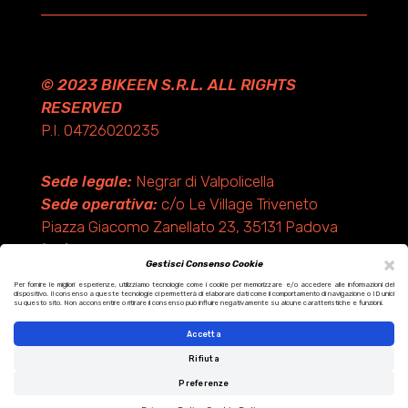
© 2023 BIKEEN S.R.L. ALL RIGHTS
RESERVED
P.I. 04726020235
Sede legale:
Negrar di Valpolicella
Sede operativa:
c/o Le Village Triveneto
Piazza Giacomo Zanellato 23, 35131 Padova
(PD)
×
Gestisci Consenso Cookie
Per fornire le migliori esperienze, utilizziamo tecnologie come i cookie per memorizzare e/o accedere alle informazioni del
dispositivo. Il consenso a queste tecnologie ci permetterà di elaborare dati come il comportamento di navigazione o ID unici
Design by KF ADV
su questo sito. Non acconsentire o ritirare il consenso può influire negativamente su alcune caratteristiche e funzioni.
Development by Italix.net
Accetta
Rifiuta
Preferenze