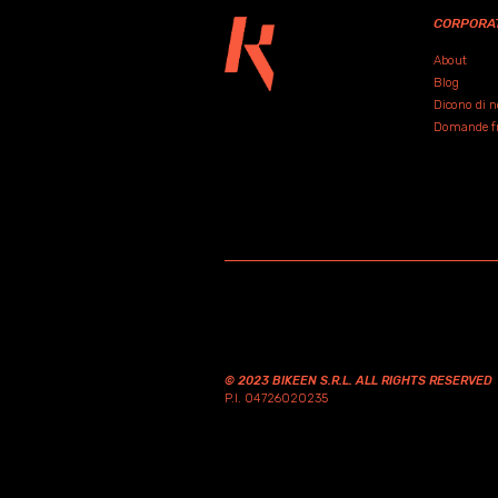
CORPORA
About
Blog
Dicono di n
Domande fre
© 2023 BIKEEN S.R.L. ALL RIGHTS RESERVED
P.I. 04726020235