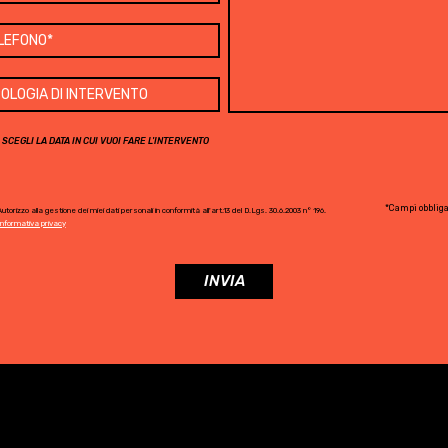
SCEGLI LA DATA IN CUI VUOI FARE L'INTERVENTO
*Campi obbliga
utorizzo alla gestione dei miei dati personali in conformità all'art.13 del D.Lgs. 30.6.2003 n° 196.
Informativa privacy