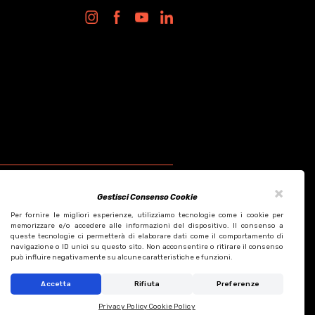
×
Gestisci Consenso Cookie
Per fornire le migliori esperienze, utilizziamo tecnologie come i cookie per
memorizzare e/o accedere alle informazioni del dispositivo. Il consenso a
queste tecnologie ci permetterà di elaborare dati come il comportamento di
Design by KF ADV
navigazione o ID unici su questo sito. Non acconsentire o ritirare il consenso
Development by Italix.net
può influire negativamente su alcune caratteristiche e funzioni.
Accetta
Rifiuta
Preferenze
Privacy Policy
Cookie Policy