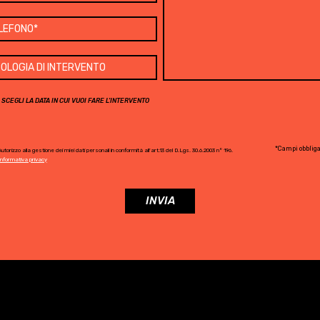
SCEGLI LA DATA IN CUI VUOI FARE L'INTERVENTO
*Campi obbliga
utorizzo alla gestione dei miei dati personali in conformità all'art.13 del D.Lgs. 30.6.2003 n° 196.
Informativa privacy