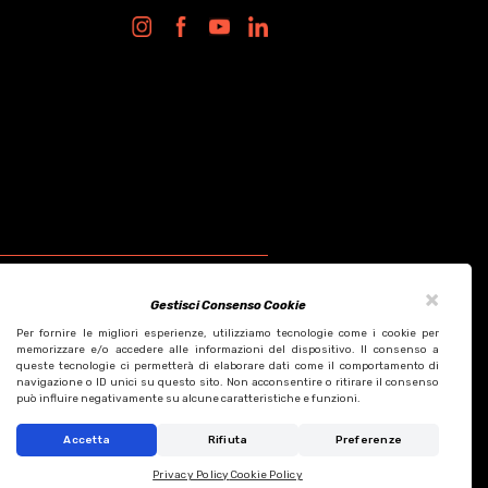
×
Gestisci Consenso Cookie
Per fornire le migliori esperienze, utilizziamo tecnologie come i cookie per
memorizzare e/o accedere alle informazioni del dispositivo. Il consenso a
queste tecnologie ci permetterà di elaborare dati come il comportamento di
Design by KF ADV
navigazione o ID unici su questo sito. Non acconsentire o ritirare il consenso
Development by Italix.net
può influire negativamente su alcune caratteristiche e funzioni.
Accetta
Rifiuta
Preferenze
Privacy Policy
Cookie Policy