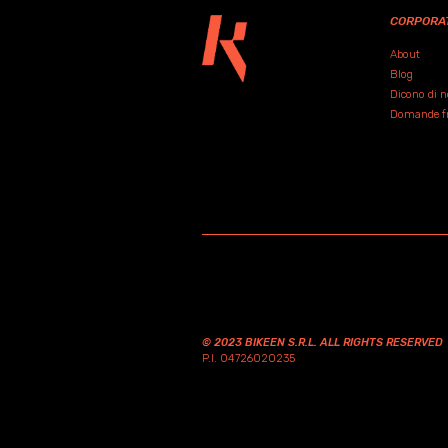
CORPORA
About
Blog
Dicono di n
Domande fre
© 2023 BIKEEN S.R.L. ALL RIGHTS RESERVED
P.I. 04726020235