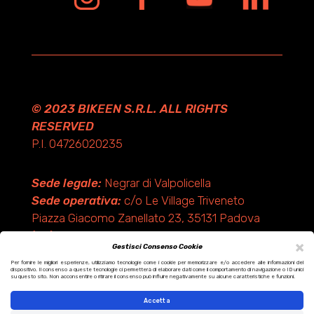
© 2023 BIKEEN S.R.L. ALL RIGHTS
RESERVED
P.I. 04726020235
Sede legale:
Negrar di Valpolicella
Sede operativa:
c/o Le Village Triveneto
Piazza Giacomo Zanellato 23, 35131 Padova
(PD)
×
Gestisci Consenso Cookie
Per fornire le migliori esperienze, utilizziamo tecnologie come i cookie per memorizzare e/o accedere alle informazioni del
dispositivo. Il consenso a queste tecnologie ci permetterà di elaborare dati come il comportamento di navigazione o ID unici
Design by KF ADV
su questo sito. Non acconsentire o ritirare il consenso può influire negativamente su alcune caratteristiche e funzioni.
Development by Italix.net
Accetta