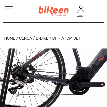
Accedi
HOME / CERCA / E-BIKE / BH - ATOM JET