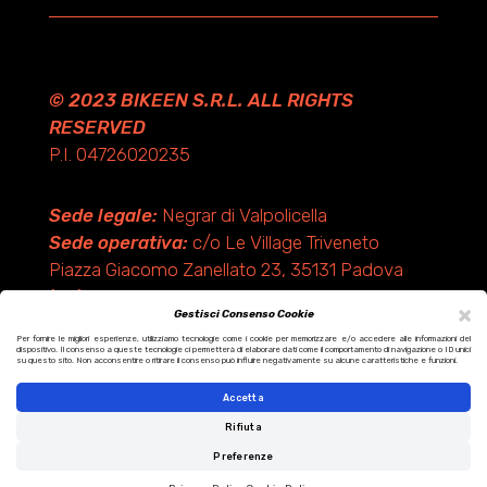
© 2023 BIKEEN S.R.L. ALL RIGHTS
RESERVED
P.I. 04726020235
Sede legale:
Negrar di Valpolicella
Sede operativa:
c/o Le Village Triveneto
Piazza Giacomo Zanellato 23, 35131 Padova
(PD)
×
Gestisci Consenso Cookie
Per fornire le migliori esperienze, utilizziamo tecnologie come i cookie per memorizzare e/o accedere alle informazioni del
dispositivo. Il consenso a queste tecnologie ci permetterà di elaborare dati come il comportamento di navigazione o ID unici
Design by KF ADV
su questo sito. Non acconsentire o ritirare il consenso può influire negativamente su alcune caratteristiche e funzioni.
Development by Italix.net
Accetta
Rifiuta
Preferenze