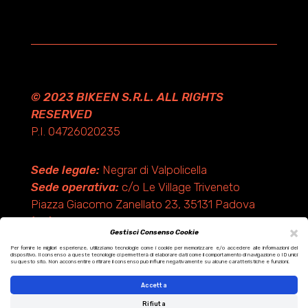
© 2023 BIKEEN S.R.L. ALL RIGHTS
RESERVED
P.I. 04726020235
Sede legale:
Negrar di Valpolicella
Sede operativa:
c/o Le Village Triveneto
Piazza Giacomo Zanellato 23, 35131 Padova
(PD)
×
Gestisci Consenso Cookie
Per fornire le migliori esperienze, utilizziamo tecnologie come i cookie per memorizzare e/o accedere alle informazioni del
dispositivo. Il consenso a queste tecnologie ci permetterà di elaborare dati come il comportamento di navigazione o ID unici
Design by KF ADV
su questo sito. Non acconsentire o ritirare il consenso può influire negativamente su alcune caratteristiche e funzioni.
Development by Italix.net
Accetta
Rifiuta