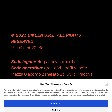
© 2023 BIKEEN S.R.L. ALL RIGHTS
RESERVED
P.I. 04726020235
Sede legale:
Negrar di Valpolicella
Sede operativa:
c/o Le Village Triveneto
Piazza Giacomo Zanellato 23, 35131 Padova
(PD)
×
Gestisci Consenso Cookie
Per fornire le migliori esperienze, utilizziamo tecnologie come i cookie per memorizzare e/o accedere alle informazioni del
dispositivo. Il consenso a queste tecnologie ci permetterà di elaborare dati come il comportamento di navigazione o ID unici
Design by KF ADV
su questo sito. Non acconsentire o ritirare il consenso può influire negativamente su alcune caratteristiche e funzioni.
Development by Italix.net
Accetta
Rifiuta