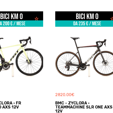
1300.00
€
5700.00
€
LORA ·
SPECIALIZED - ROUBAIX
NE SLR ONE AXS
EXPERT SL4
BICI DA CORSA