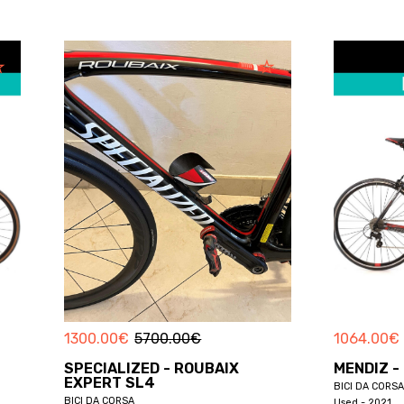
1064.00
€
3029.00
€
MENDIZ - ZYCLORA · F6
CUBE - ZY
SLT AXS 1
BICI DA CORSA
BICI DA CORSA
Used - 2021