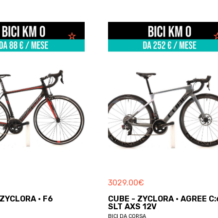
2925.00
€
CLORA · AGREE C:62
GIANT - ZYCLORA · DEFY
2V
ADVANCED PRO 1 AXS 12V
BICI DA CORSA