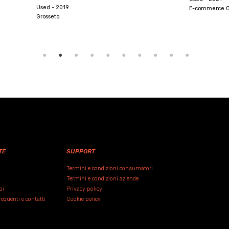
Used - 2021
E-commerce Online
E-commerce On
TE
SUPPORT
Termini e condizioni consumatori
Termini e condizioni aziende
oi
Privacy policy
quenti e contatti
Cookie policy