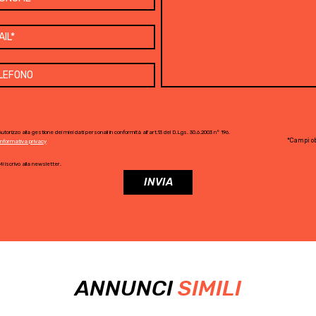
utorizzo alla gestione dei miei dati personali in conformità all'art.13 del D.Lgs. 30.6.2003 n° 196.
*Campi ob
Informativa privacy
i iscrivo alla newsletter.
ANNUNCI
SIMILI