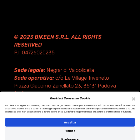
© 2023 BIKEEN S.R.L. ALL RIGHTS
RESERVED
P.I. 04726020235
Sede legale:
Negrar di Valpolicella
Sede operativa:
c/o Le Village Triveneto
Piazza Giacomo Zanellato 23, 35131 Padova
(PD)
×
Gestisci Consenso Cookie
Per fornire le migliori esperienze, utilizziamo tecnologie come i cookie per memorizzare e/o accedere alle informazioni del
dispositivo. Il consenso a queste tecnologie ci permetterà di elaborare dati come il comportamento di navigazione o ID unici
Design by KF ADV
su questo sito. Non acconsentire o ritirare il consenso può influire negativamente su alcune caratteristiche e funzioni.
Development by Italix.net
Accetta
Rifiuta
Preferenze