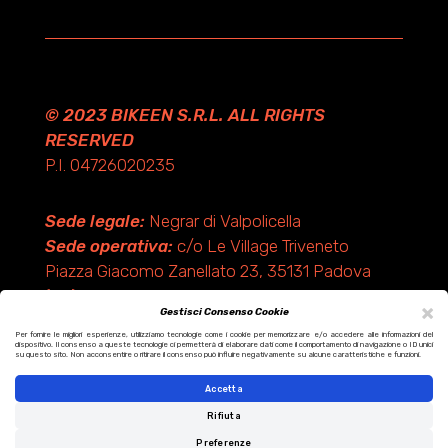
© 2023 BIKEEN S.R.L. ALL RIGHTS
RESERVED
P.I. 04726020235
Sede legale:
Negrar di Valpolicella
Sede operativa:
c/o Le Village Triveneto
Piazza Giacomo Zanellato 23, 35131 Padova
(PD)
×
Gestisci Consenso Cookie
Per fornire le migliori esperienze, utilizziamo tecnologie come i cookie per memorizzare e/o accedere alle informazioni del
dispositivo. Il consenso a queste tecnologie ci permetterà di elaborare dati come il comportamento di navigazione o ID unici
Design by KF ADV
su questo sito. Non acconsentire o ritirare il consenso può influire negativamente su alcune caratteristiche e funzioni.
Development by Italix.net
Accetta
Rifiuta
Preferenze