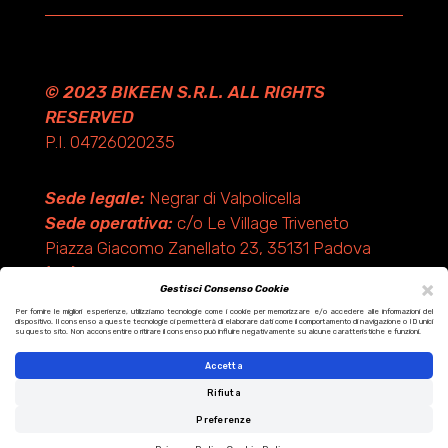
© 2023 BIKEEN S.R.L. ALL RIGHTS
RESERVED
P.I. 04726020235
Sede legale:
Negrar di Valpolicella
Sede operativa:
c/o Le Village Triveneto
Piazza Giacomo Zanellato 23, 35131 Padova
(PD)
×
Gestisci Consenso Cookie
Per fornire le migliori esperienze, utilizziamo tecnologie come i cookie per memorizzare e/o accedere alle informazioni del
dispositivo. Il consenso a queste tecnologie ci permetterà di elaborare dati come il comportamento di navigazione o ID unici
Design by KF ADV
su questo sito. Non acconsentire o ritirare il consenso può influire negativamente su alcune caratteristiche e funzioni.
Development by Italix.net
Accetta
Rifiuta
Preferenze