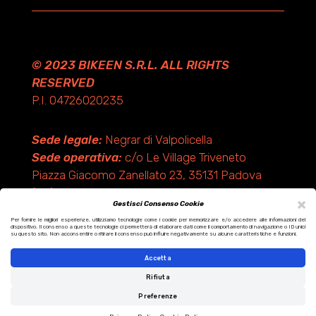
© 2023 BIKEEN S.R.L. ALL RIGHTS
RESERVED
P.I. 04726020235
Sede legale:
Negrar di Valpolicella
Sede operativa:
c/o Le Village Triveneto
Piazza Giacomo Zanellato 23, 35131 Padova
(PD)
×
Gestisci Consenso Cookie
Per fornire le migliori esperienze, utilizziamo tecnologie come i cookie per memorizzare e/o accedere alle informazioni del
dispositivo. Il consenso a queste tecnologie ci permetterà di elaborare dati come il comportamento di navigazione o ID unici
Design by KF ADV
su questo sito. Non acconsentire o ritirare il consenso può influire negativamente su alcune caratteristiche e funzioni.
Development by Italix.net
Accetta
Rifiuta
Preferenze