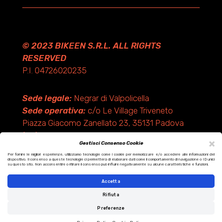
© 2023 BIKEEN S.R.L. ALL RIGHTS
RESERVED
P.I. 04726020235
Sede legale:
Negrar di Valpolicella
Sede operativa:
c/o Le Village Triveneto
Piazza Giacomo Zanellato 23, 35131 Padova
(PD)
×
Gestisci Consenso Cookie
Per fornire le migliori esperienze, utilizziamo tecnologie come i cookie per memorizzare e/o accedere alle informazioni del
dispositivo. Il consenso a queste tecnologie ci permetterà di elaborare dati come il comportamento di navigazione o ID unici
Design by KF ADV
su questo sito. Non acconsentire o ritirare il consenso può influire negativamente su alcune caratteristiche e funzioni.
Development by Italix.net
Accetta
Rifiuta
Preferenze