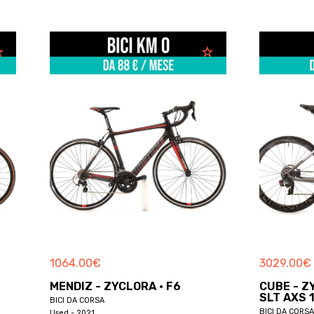
3029.00
€
2925.00
CUBE - ZYCLORA · AGREE C:62
GIANT -
SLT AXS 12V
ADVANCE
BICI DA CORSA
BICI DA COR