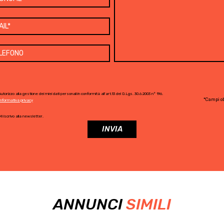
utorizzo alla gestione dei miei dati personali in conformità all'art.13 del D.Lgs. 30.6.2003 n° 196.
*Campi ob
Informativa privacy
i iscrivo alla newsletter.
ANNUNCI
SIMILI