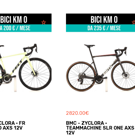
€
1064.00
€
CLORA ·
MENDIZ - ZYCLORA · F6
HINE SLR ONE AXS
BICI DA CORSA
Used - 2021