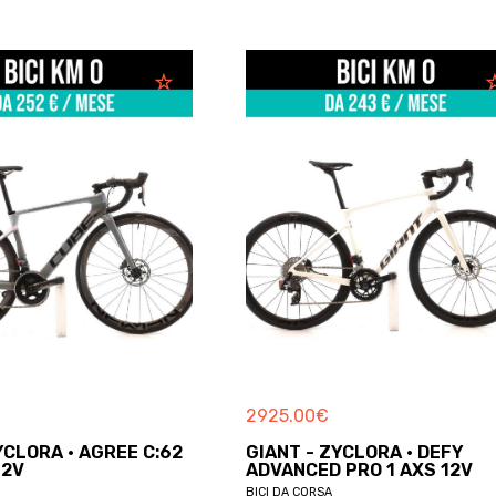
€
2611.00
€
 ZYCLORA · DEFY
BMC - ZYCLORA ·
D PRO 1 AXS 12V
ROADMACHINE THREE DI2 1
SA
BICI DA CORSA