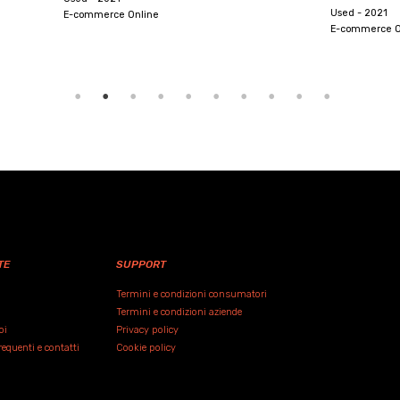
Used - 2021
Used - 2024
E-commerce Online
E-commerce 
TE
SUPPORT
Termini e condizioni consumatori
Termini e condizioni aziende
oi
Privacy policy
quenti e contatti
Cookie policy