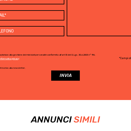
utorizzo alla gestione dei miei dati personali in conformità all'art.13 del D.Lgs. 30.6.2003 n° 196.
*Campi ob
Informativa privacy
i iscrivo alla newsletter.
ANNUNCI
SIMILI