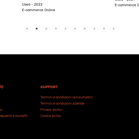
E-commerce Online
 Online
TE
SUPPORT
Termini e condizioni consumatori
Termini e condizioni aziende
oi
Privacy policy
quenti e contatti
Cookie policy