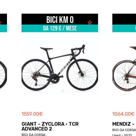
€
1064.00
€
 ZYCLORA · TCR
MENDIZ - ZYCLORA · F6
ED 2
BICI DA CORSA
SA
Used - 2021