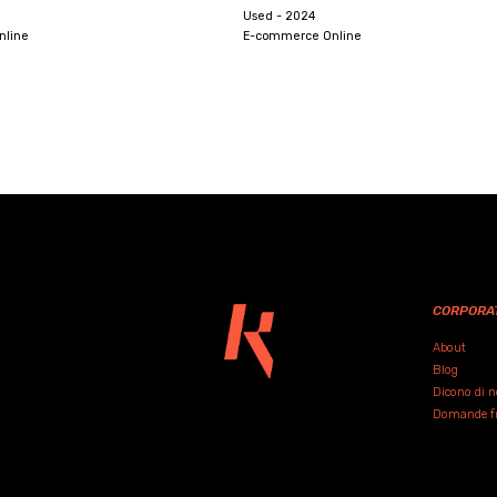
Used - 2024
Used - 2022
E-commerce Online
E-commerce
CORPORA
About
Blog
Dicono di n
Domande fre