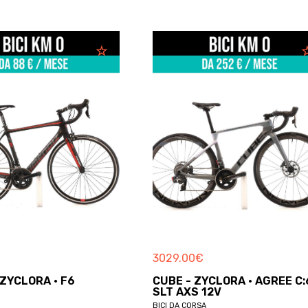
3029.00
€
2925.00
CUBE - ZYCLORA · AGREE C:62
GIANT -
SLT AXS 12V
ADVANC
BICI DA CORSA
BICI DA CO