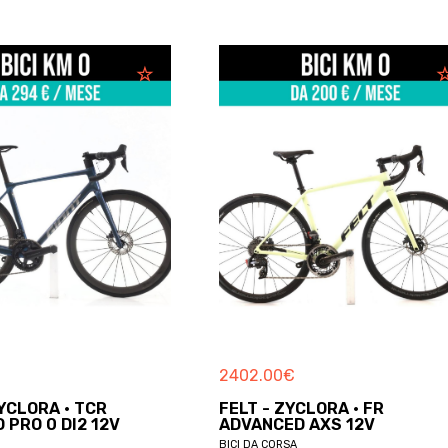
2402.00
€
1559.00
FELT - ZYCLORA · FR
GIANT -
ADVANCED AXS 12V
ADVANC
BICI DA CORSA
BICI DA COR